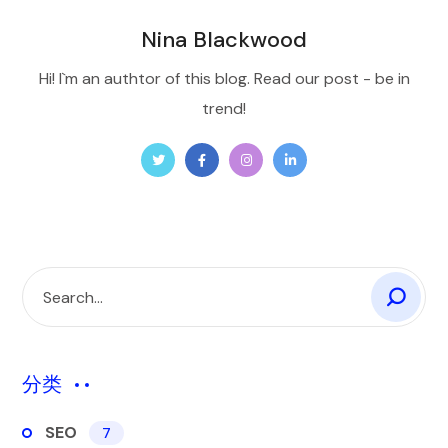
Nina Blackwood
Hi! I`m an authtor of this blog. Read our post - be in
trend!
分类
SEO
7