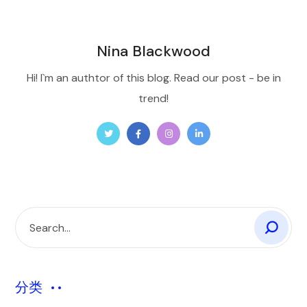
Nina Blackwood
Hi! I`m an authtor of this blog. Read our post - be in
trend!
分类